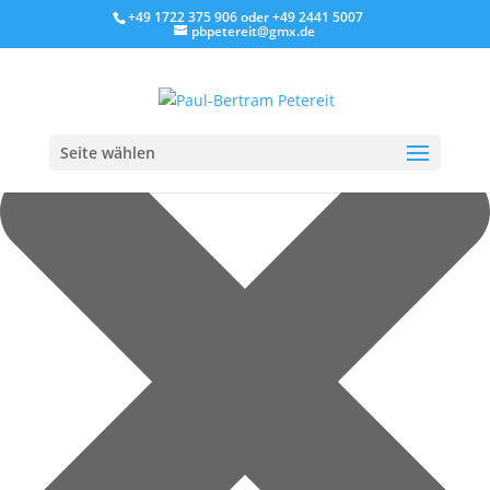
Cookie-Zustimmung verwalten
+49 1722 375 906
oder
+49 2441 5007
pbpetereit@gmx.de
Seite wählen