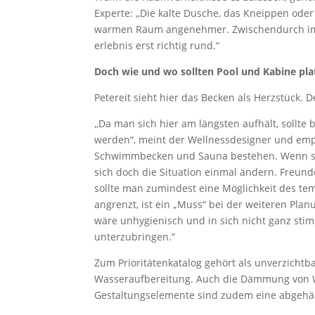
Experte: ,,Die kalte Dusche, das Kneippen od
warmen Raum angenehmer. Zwischendurch im 
erlebnis erst richtig rund.“
Doch wie und wo sollten Pool und Kabine pla
Petereit sieht hier das Becken als Herzstück. 
,,Da man sich hier am längsten aufhält, soll­te
werden“, meint der Wellness­designer und empf
Schwimmbecken und Sauna bestehen. Wenn sie 
sich doch die Situation einmal ändern. Freun
sollte man zumindest eine Möglich­keit des te
angrenzt, ist ein „Muss“ bei der weiteren Plan
wäre unhygienisch und in sich nicht ganz sti
unterzubringen.“
Zum Prioritä­tenkatalog gehört als unverzicht
Wasseraufbereitung. Auch die Dämmung von Wä
Gestaltungselemente sind zudem eine abgehän