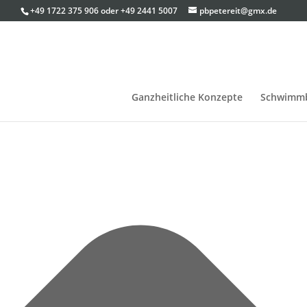
Cookie-Zustimmung verwalten
+49 1722 375 906
oder
+49 2441 5007
pbpetereit@gmx.de
Ganzheitliche Konzepte
Schwimmb