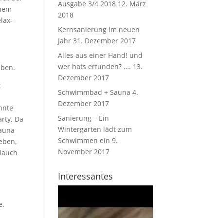
Ausgabe 3/4 2018
12. März
inem
2018
lax­
Kernsanierung im neuen
Jahr
31. Dezember 2017
Alles aus einer Hand! und
wer hats erfunden? ….
13.
iben.
Dezember 2017
t
Schwimmbad + Sauna
4.
Dezember 2017
nnte
Sanierung – Ein
rty. Da
Wintergarten lädt zum
Sauna
Schwimmen ein
9.
geben,
November 2017
hlauch
Interessantes
e.