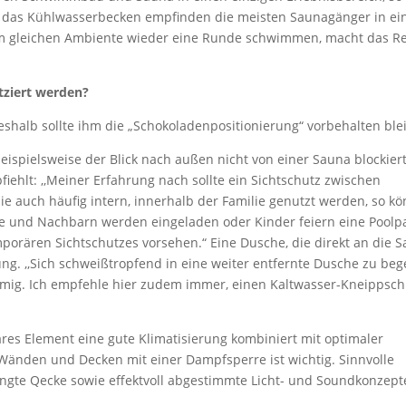
er das Kühlwasserbecken empfinden die meis­ten Saunagänger in e
gleichen Ambiente wieder eine Runde schwimmen, macht das Re
tziert werden?
Deshalb sollte ihm die „Schokoladenpositionierung“ vorbehalten ble
 beispielsweise der Blick nach außen nicht von einer Sauna blockier
iehlt: ,,Meiner Erfahrung nach sollte ein Sichtschutz zwischen
auch häufig intern, innerhalb der Familie genutzt werden, so kö
de und Nachbarn werden eingeladen oder Kinder feiern eine Poolpa
mporären Sichtschutzes vorsehen.“ Eine Dusche, die direkt an die 
ung. ,,Sich schweißtropfend in eine weiter entfernte Dusche zu be
mmig. Ich empfehle hier zudem immer, einen Kaltwasser-Kneippsc
bares Element eine gute Klimatisierung kombiniert mit optimaler
nden und Decken mit einer Dampfsperre ist wichtig. Sinnvolle
gte Qecke sowie effekt­voll abgestimmte Licht- und Soundkonzept