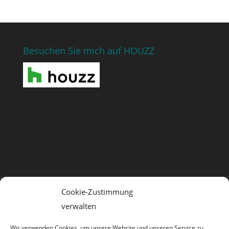
Besuchen Sie mich auf HOUZZ
Cookie-Zustimmung
NEUIGKEITEN
PRESSE
KUNDENSTIMMEN
verwalten
Impressum
Datenschutzerklärung
Cookie-Richtlinie (EU)
Wir verwenden Cookies, um unsere Website und unseren Service zu